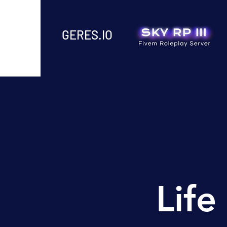
GERES.IO
Life